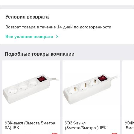
Условия возврата
Возврат товара в течение 14 дней по договоренности
Все условия возврата
Подобные товары компании
У3К-выкл (3места 5метра
У03К-выкл
У04К
6А) IEK
(3места/3метра ) IEK
.5ме