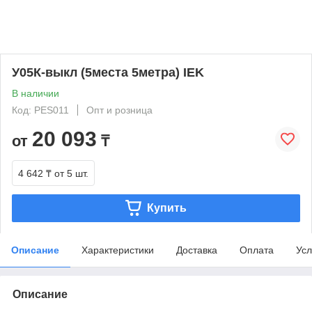
У05К-выкл (5места 5метра) IEK
В наличии
Код: PES011
Опт и розница
20 093
от
₸
4 642 ₸
от 5 шт.
Купить
Описание
Характеристики
Доставка
Оплата
Усл
Описание