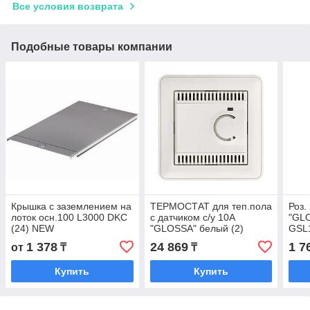
Все условия возврата
Подобные товары компании
Крышка с заземлением на
ТЕРМОСТАТ для теп.пола
Роз.
лоток осн.100 L3000 DKC
с датчиком с/у 10А
"GLO
(24) NEW
"GLOSSA" белый (2)
GSL
GSL138 NEW
1 378
24 869
1 7
от
₸
₸
Купить
Купить