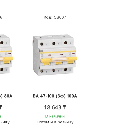
6
CB007
ф) 80А
BА 47-100 (3ф) 100А
₸
18 643 ₸
и
В наличии
зницу
Оптом и в розницу