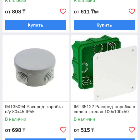
В наличии
В наличии
808
611
от
₸
от
₸/м
Купить
Купить
IMT35094 Распред. коробка
IMT35122 Распред. коробка в
о/у 80х45 IP55
сплош. стенах 100х100х50
В наличии
В наличии
698
515
от
₸
от
₸