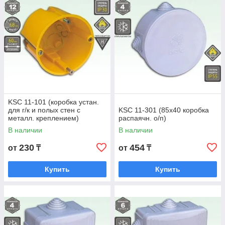
KSC 11-101 (коробка устан.
для г/к и полых стен с
KSC 11-301 (85х40 коробка
металл. креплением)
распаячн. о/п)
В наличии
В наличии
230
454
от
₸
от
₸
Купить
Купить