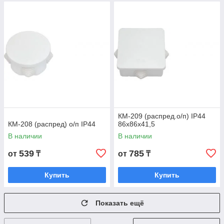
КМ-209 (распред.о/п) IP44
КМ-208 (распред) о/п IP44
86х86х41,5
В наличии
В наличии
539
785
от
₸
от
₸
Купить
Купить
Показать ещё