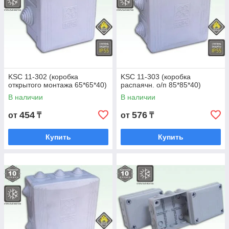
KSC 11-302 (коробка
KSC 11-303 (коробка
открытого монтажа 65*65*40)
распаячн. о/п 85*85*40)
В наличии
В наличии
454
576
от
₸
от
₸
Купить
Купить