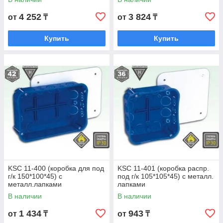
4 252
3 824
от
₸
от
₸
Купить
Купить
KSC 11-400 (коробка для под
KSC 11-401 (коробка распр.
г/к 150*100*45) с
под г/к 105*105*45) с металл.
металл.лапками
лапками
В наличии
В наличии
1 434
943
от
₸
от
₸