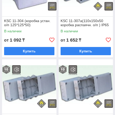
KSC 11-304 (коробка устан.
KSC 11-307a(110х150x50
о/п 125*125*50)
коробка распаячн. о/п ) IP65
В наличии
В наличии
1 092
1 652
от
₸
от
₸
Купить
Купить